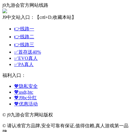
j9九游会官方网站线路
J9中文站入口：【crtl+D,收藏本站】
👉线路一
👉线路二
👉线路三
✅首存送40%
✅EVO真人
✅PA真人
福利入口：
💖隐私安全
💖usdt,btc
💖J9bc分红
💖优惠活动
© j9九游会官方网站版权
© 请认准官方品牌,安全可靠有保证,值得信赖,真人游戏第一品
牌